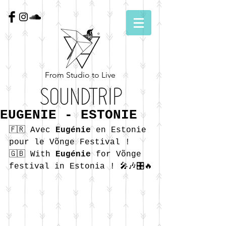
From Studio to Live
EUGENIE - ESTONIE
🇫🇷 Avec 
Eugénie
 en Estonie 
pour le Võnge Festival !
🇬🇧 With 
Eugénie
 for Võnge 
festival in Estonia ! 🎤🎶🎛🔥