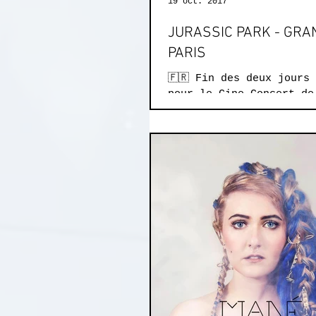
19 oct. 2017
JURASSIC PARK - GRA
PARIS
🇫🇷 Fin des deux jours
pour le Cine-Concert de
Park au Grand Rex, Plus
Musiciens sur scène jou
la...