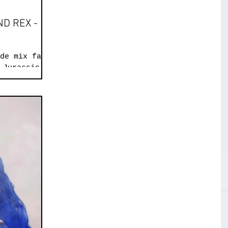
ND REX -
 de mix face
 Jurassic
 de 70
ant en live