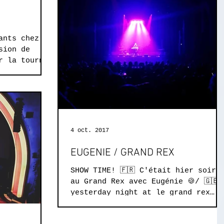
S
ants chez
sion de
r la tournée
DAS -...
4 oct. 2017
EUGENIE / GRAND REX
SHOW TIME! 🇫🇷 C'était hier soir
au Grand Rex avec Eugénie 🍪/ 🇬🇧
yesterday night at le grand rex
with Eugénie 🍪 !! 🚌🎛🎶🎙🎤🙏