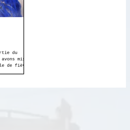
rtie du
 avons mixé
le de fièvre
risé...