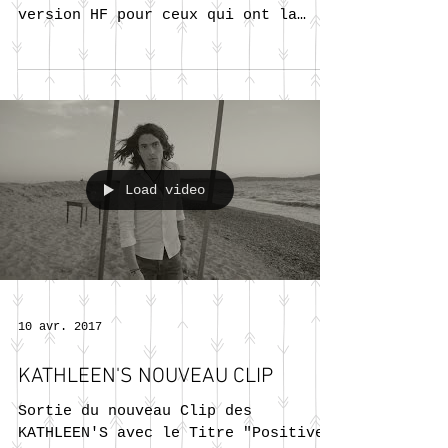
🇫🇷 Le petit dernier de la fratrie
est arrivé : Un Telefunken M80 B en
version HF pour ceux qui ont la
bougeotte !! 🇬🇧 Welcome to the...
Load video
10 avr. 2017
KATHLEEN'S NOUVEAU CLIP