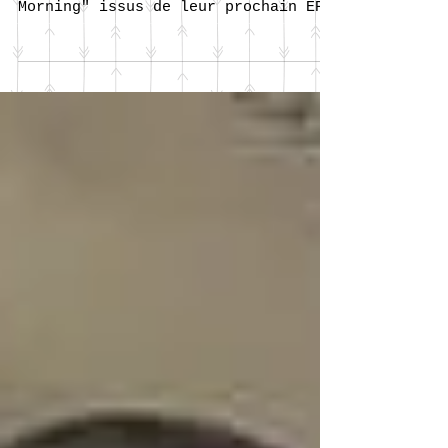
Sortie du nouveau Clip des
KATHLEEN'S avec le Titre "Positive
Morning" issus de leur prochain EP
à venir !! Mixé et Masterisé au
Studio...