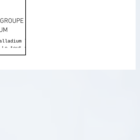
 GROUPE
IUM
alladium le
 Le tout a
pistes par