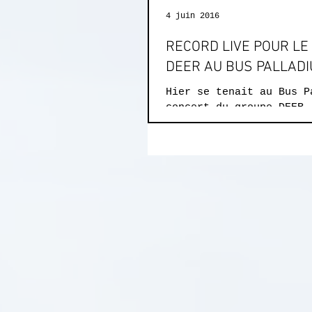
4 juin 2016
RECORD LIVE POUR LE
DEER AU BUS PALLAD
Hier se tenait au Bus P
concert du groupe DEER.
été enregistré en Multi
Wendy :) !!