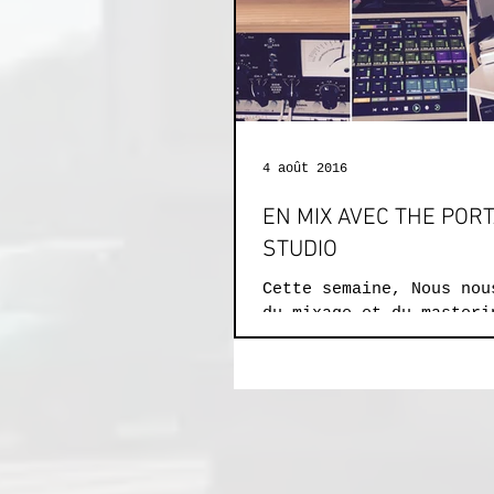
4 août 2016
EN MIX AVEC THE PORT
STUDIO
Cette semaine, Nous nou
du mixage et du masteri
enregistré en multipist
Midas le 27 mai dernier
JAS'ROD...