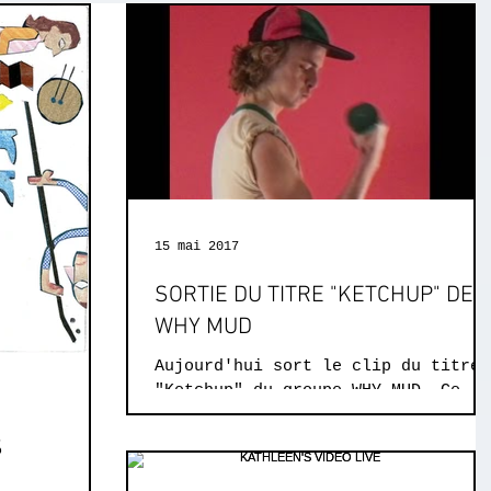
15 mai 2017
SORTIE DU TITRE "KETCHUP" DE
WHY MUD
Aujourd'hui sort le clip du titre
"Ketchup" du groupe WHY MUD. Ce
titre est issus de leur prochain E
qui sortira le 8 juin.
S
Enregistré...