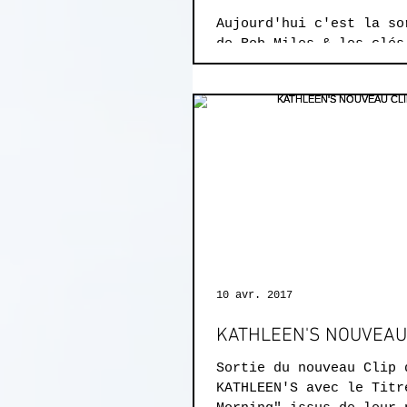
Aujourd'hui c'est la so
de Rob Miles & les clés
Enregistré et mixé par 
Gouret et Masterisé ici
!!...
10 avr. 2017
KATHLEEN'S NOUVEAU
Sortie du nouveau Clip 
KATHLEEN'S avec le Titr