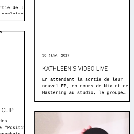
rtie de l'EP
 anglaises.
Arthur
 au studio
30 janv. 2017
KATHLEEN'S VIDEO LIVE
En attendant la sortie de leur
nouvel EP, en cours de Mix et de
Mastering au studio, le groupe
Kathleen's nous sort une vidéo Liv
avec...
 CLIP
des
e "Positive