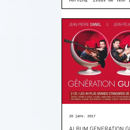
Morning" issus de leur 
à venir !! Mixé et Masterisé au
Studio...
20 janv. 2017
ALBUM GENERATION G