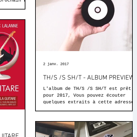
prochain EP
2 janv. 2017
TH/S /S SH/T - ALBUM PREVIEW
L'album de TH/S /S SH/T est prêt
pour 2017, Vous pouvez écouter
quelques extraits à cette adresse 
https://soundcloud.com/thislinkiss
it...
UITARE