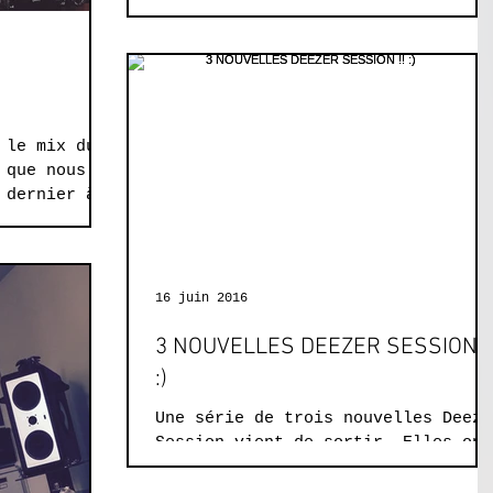
 le mix du
 que nous
 dernier à
teaux !...
16 juin 2016
3 NOUVELLES DEEZER SESSION !
:)
Une série de trois nouvelles Deeze
Session vient de sortir. Elles ont
étés co-réalisées par ROVER,
DOMINIQUE A et BERTRAND BELIN....