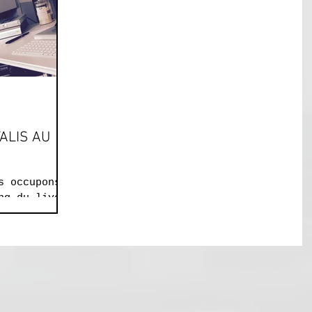
ALIS AU
s occupons
ng du live
es via la
 au