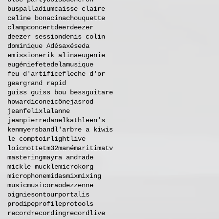
buspalladium
caisse claire
celine bonacina
chouquette
clamp
concert
deer
deezer
deezer session
denis colin
dominique A
désaxés
eda
emission
erik alina
eugenie
eugénie
fetedelamusique
feu d'artifice
fleche d'or
gear
grand rapid
guiss guiss bou bess
guitare
howard
icone
icône
jasrod
jeanfelixlalanne
jeanpierredanel
kathleen's
kenmyersband
l'arbre a kiwis
le comptoir
light
live
loicnottet
m32
mané
maritimatv
mastering
mayra andrade
mickle muckle
microkorg
microphone
midas
mix
mixing
music
musicora
odezzenne
oignies
ontour
portalis
prodipe
profile
protools
record
recording
recordlive