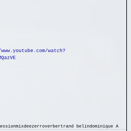
/www.youtube.com/watch?
MQazVE
ession
mix
deezer
rover
bertrand belin
dominique A