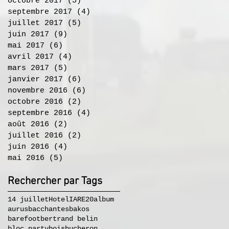
octobre 2017
(5)
5 posts
septembre 2017
(4)
4 posts
juillet 2017
(5)
5 posts
juin 2017
(9)
9 posts
mai 2017
(6)
6 posts
avril 2017
(4)
4 posts
mars 2017
(5)
5 posts
janvier 2017
(6)
6 posts
novembre 2016
(6)
6 posts
octobre 2016
(2)
2 posts
septembre 2016
(4)
4 posts
août 2016
(2)
2 posts
juillet 2016
(2)
2 posts
juin 2016
(4)
4 posts
mai 2016
(5)
5 posts
Rechercher par Tags
14 juillet
Hotel
IA
RE20
album
aurus
bacchantes
bakos
barefoot
bertrand belin
bloc party
bois
bucheron