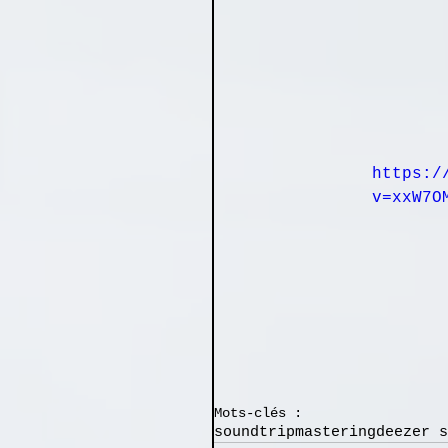
https:/
v=xxW7O
Mots-clés :
soundtrip
mastering
deezer s