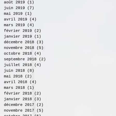
août 2019
(1)
1 post
juin 2019
(7)
7 posts
mai 2019
(1)
1 post
avril 2019
(4)
4 posts
mars 2019
(4)
4 posts
février 2019
(2)
2 posts
janvier 2019
(1)
1 post
décembre 2018
(3)
3 posts
novembre 2018
(5)
5 posts
octobre 2018
(4)
4 posts
septembre 2018
(2)
2 posts
juillet 2018
(4)
4 posts
juin 2018
(8)
8 posts
mai 2018
(2)
2 posts
avril 2018
(4)
4 posts
mars 2018
(1)
1 post
février 2018
(2)
2 posts
janvier 2018
(3)
3 posts
décembre 2017
(2)
2 posts
novembre 2017
(5)
5 posts