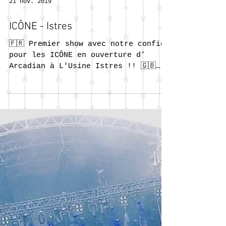
21 nov. 2019
ICÔNE - Istres
🇫🇷 Premier show avec notre config
pour les ICÔNE en ouverture d’
Arcadian à L'Usine Istres !! 🇬🇧
First show with ICÔNE in...