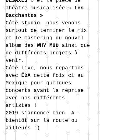
DESAXES
 » et la pièce de 
Théatre musicalisée « 
Les 
Bacchantes
 » 
Côté studio, nous venons 
surtout de terminer le mix 
et le mastering du nouvel 
album des 
WHY MUD
 ainsi que 
de différents projets à 
venir.
Côté live, nous repartons 
avec 
ËDA
 cette fois ci au 
Mexique pour quelques 
concerts avant la reprise 
avec nos différents 
artistes !
2019 s’annonce bien, A 
bientôt sur la route ou 
ailleurs :)