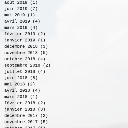
août 2019
(1)
1 post
juin 2019
(7)
7 posts
mai 2019
(1)
1 post
avril 2019
(4)
4 posts
mars 2019
(4)
4 posts
février 2019
(2)
2 posts
janvier 2019
(1)
1 post
décembre 2018
(3)
3 posts
novembre 2018
(5)
5 posts
octobre 2018
(4)
4 posts
septembre 2018
(2)
2 posts
juillet 2018
(4)
4 posts
juin 2018
(8)
8 posts
mai 2018
(2)
2 posts
avril 2018
(4)
4 posts
mars 2018
(1)
1 post
février 2018
(2)
2 posts
janvier 2018
(3)
3 posts
décembre 2017
(2)
2 posts
novembre 2017
(5)
5 posts