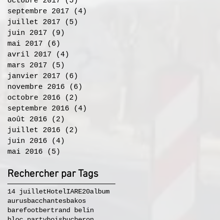
octobre 2017
(5)
5 posts
septembre 2017
(4)
4 posts
juillet 2017
(5)
5 posts
juin 2017
(9)
9 posts
mai 2017
(6)
6 posts
avril 2017
(4)
4 posts
mars 2017
(5)
5 posts
janvier 2017
(6)
6 posts
novembre 2016
(6)
6 posts
octobre 2016
(2)
2 posts
septembre 2016
(4)
4 posts
août 2016
(2)
2 posts
juillet 2016
(2)
2 posts
juin 2016
(4)
4 posts
mai 2016
(5)
5 posts
Rechercher par Tags
14 juillet
Hotel
IA
RE20
album
aurus
bacchantes
bakos
barefoot
bertrand belin
bloc party
bois
bucheron