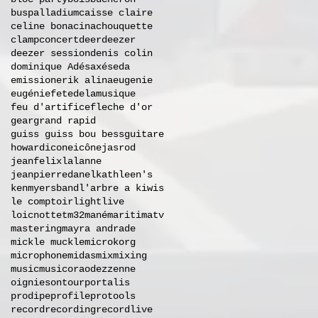
buspalladium
caisse claire
celine bonacina
chouquette
clamp
concert
deer
deezer
deezer session
denis colin
dominique A
désaxés
eda
emission
erik alina
eugenie
eugénie
fetedelamusique
feu d'artifice
fleche d'or
gear
grand rapid
guiss guiss bou bess
guitare
howard
icone
icône
jasrod
jeanfelixlalanne
jeanpierredanel
kathleen's
kenmyersband
l'arbre a kiwis
le comptoir
light
live
loicnottet
m32
mané
maritimatv
mastering
mayra andrade
mickle muckle
microkorg
microphone
midas
mix
mixing
music
musicora
odezzenne
oignies
ontour
portalis
prodipe
profile
protools
record
recording
recordlive