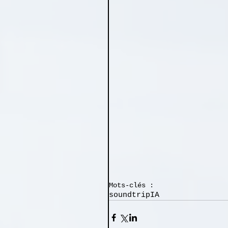
Mots-clés :
soundtrip
IA