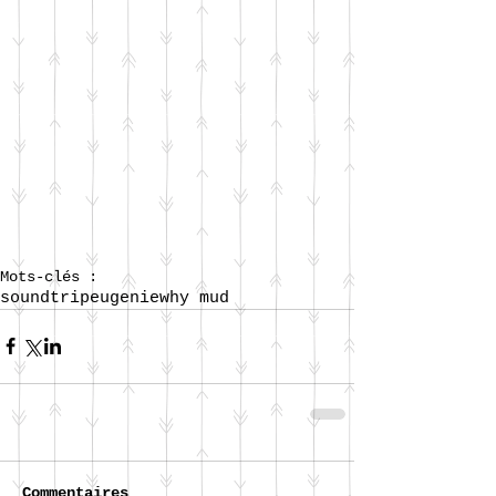
Mots-clés :
soundtrip
eugenie
why mud
Commentaires