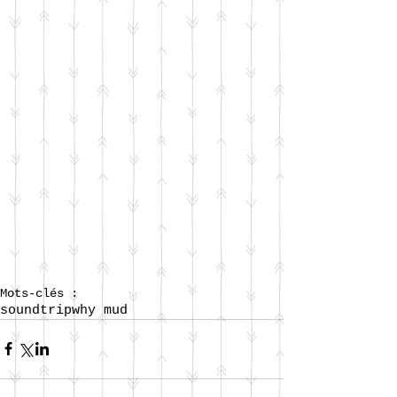
Mots-clés :
soundtrip
why mud