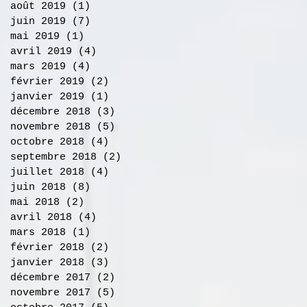
août 2019
(1)
1 post
juin 2019
(7)
7 posts
mai 2019
(1)
1 post
avril 2019
(4)
4 posts
mars 2019
(4)
4 posts
février 2019
(2)
2 posts
janvier 2019
(1)
1 post
décembre 2018
(3)
3 posts
novembre 2018
(5)
5 posts
octobre 2018
(4)
4 posts
septembre 2018
(2)
2 posts
juillet 2018
(4)
4 posts
juin 2018
(8)
8 posts
mai 2018
(2)
2 posts
avril 2018
(4)
4 posts
mars 2018
(1)
1 post
février 2018
(2)
2 posts
janvier 2018
(3)
3 posts
décembre 2017
(2)
2 posts
novembre 2017
(5)
5 posts