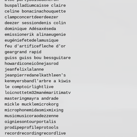
buspalladium
caisse claire
celine bonacina
chouquette
clamp
concert
deer
deezer
deezer session
denis colin
dominique A
désaxés
eda
emission
erik alina
eugenie
eugénie
fetedelamusique
feu d'artifice
fleche d'or
gear
grand rapid
guiss guiss bou bess
guitare
howard
icone
icône
jasrod
jeanfelixlalanne
jeanpierredanel
kathleen's
kenmyersband
l'arbre a kiwis
le comptoir
light
live
loicnottet
m32
mané
maritimatv
mastering
mayra andrade
mickle muckle
microkorg
microphone
midas
mix
mixing
music
musicora
odezzenne
oignies
ontour
portalis
prodipe
profile
protools
record
recording
recordlive