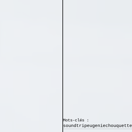
Mots-clés :
soundtrip
eugenie
chouquette