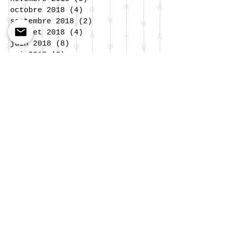
octobre 2018
(4)
4 posts
septembre 2018
(2)
2 posts
juillet 2018
(4)
4 posts
juin 2018
(8)
8 posts
mai 2018
(2)
2 posts
avril 2018
(4)
4 posts
mars 2018
(1)
1 post
février 2018
(2)
2 posts
janvier 2018
(3)
3 posts
décembre 2017
(2)
2 posts
novembre 2017
(5)
5 posts
octobre 2017
(5)
5 posts
septembre 2017
(4)
4 posts
juillet 2017
(5)
5 posts
juin 2017
(9)
9 posts
mai 2017
(6)
6 posts
avril 2017
(4)
4 posts
mars 2017
(5)
5 posts
janvier 2017
(6)
6 posts
novembre 2016
(6)
6 posts