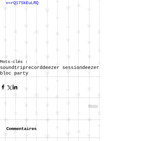
v=rQ17SkEuLRQ
Mots-clés :
soundtrip
record
deezer session
deezer
bloc party
Commentaires