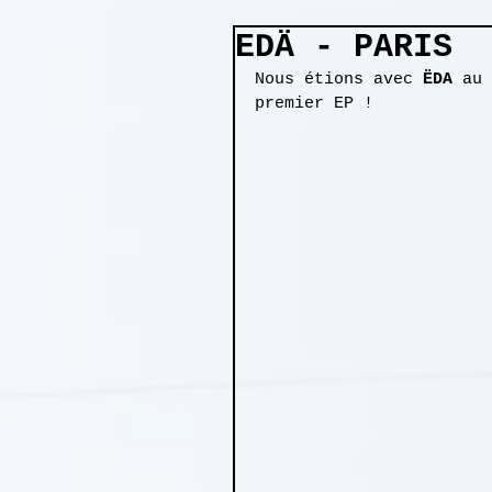
EDÄ - PARIS
Nous étions avec 
ËDA
 au 
premier EP ! 