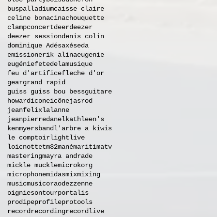
buspalladium
caisse claire
celine bonacina
chouquette
clamp
concert
deer
deezer
deezer session
denis colin
dominique A
désaxés
eda
emission
erik alina
eugenie
eugénie
fetedelamusique
feu d'artifice
fleche d'or
gear
grand rapid
guiss guiss bou bess
guitare
howard
icone
icône
jasrod
jeanfelixlalanne
jeanpierredanel
kathleen's
kenmyersband
l'arbre a kiwis
le comptoir
light
live
loicnottet
m32
mané
maritimatv
mastering
mayra andrade
mickle muckle
microkorg
microphone
midas
mix
mixing
music
musicora
odezzenne
oignies
ontour
portalis
prodipe
profile
protools
record
recording
recordlive