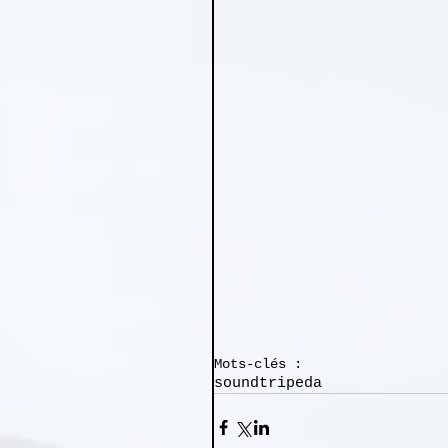
Mots-clés :
soundtrip
eda