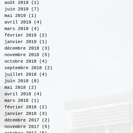
août 2019
(1)
1 post
juin 2019
(7)
7 posts
mai 2019
(1)
1 post
avril 2019
(4)
4 posts
mars 2019
(4)
4 posts
février 2019
(2)
2 posts
janvier 2019
(1)
1 post
décembre 2018
(3)
3 posts
novembre 2018
(5)
5 posts
octobre 2018
(4)
4 posts
septembre 2018
(2)
2 posts
juillet 2018
(4)
4 posts
juin 2018
(8)
8 posts
mai 2018
(2)
2 posts
avril 2018
(4)
4 posts
mars 2018
(1)
1 post
février 2018
(2)
2 posts
janvier 2018
(3)
3 posts
décembre 2017
(2)
2 posts
novembre 2017
(5)
5 posts