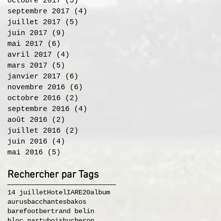
octobre 2017
(5)
5 posts
septembre 2017
(4)
4 posts
juillet 2017
(5)
5 posts
juin 2017
(9)
9 posts
mai 2017
(6)
6 posts
avril 2017
(4)
4 posts
mars 2017
(5)
5 posts
janvier 2017
(6)
6 posts
novembre 2016
(6)
6 posts
octobre 2016
(2)
2 posts
septembre 2016
(4)
4 posts
août 2016
(2)
2 posts
juillet 2016
(2)
2 posts
juin 2016
(4)
4 posts
mai 2016
(5)
5 posts
Rechercher par Tags
14 juillet
Hotel
IA
RE20
album
aurus
bacchantes
bakos
barefoot
bertrand belin
bloc party
bois
bucheron